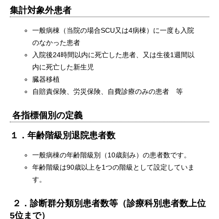
集計対象外患者
一般病棟（当院の場合SCU又は4病棟）に一度も入院
のなかった患者
入院後24時間以内に死亡した患者、又は生後1週間以
内に死亡した新生児
臓器移植
自賠責保険、労災保険、自費診療のみの患者 等
各指標個別の定義
１．年齢階級別退院患者数
一般病棟の年齢階級別（10歳刻み）の患者数です。
年齢階級は90歳以上を1つの階級として設定していま
す。
２．診断群分類別患者数等（診療科別患者数上位
5
位まで）