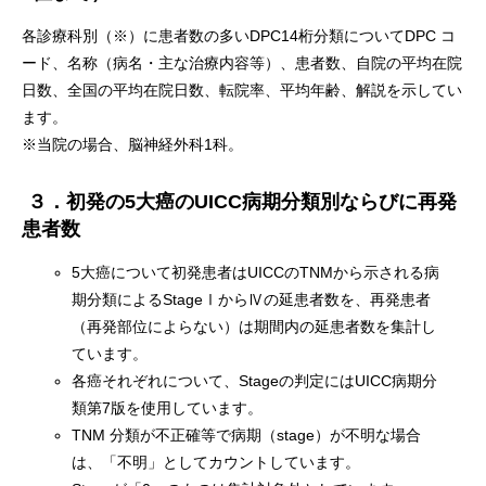
各診療科別（※）に患者数の多いDPC14桁分類についてDPC コ
ード、名称（病名・主な治療内容等）、患者数、自院の平均在院
日数、全国の平均在院日数、転院率、平均年齢、解説を示してい
ます。
※当院の場合、脳神経外科1科。
３．初発の5
大癌のUICC
病期分類別ならびに再発
患者数
5大癌について初発患者はUICCのTNMから示される病
期分類によるStageⅠからⅣの延患者数を、再発患者
（再発部位によらない）は期間内の延患者数を集計し
ています。
各癌それぞれについて、Stageの判定にはUICC病期分
類第7版を使用しています。
TNM 分類が不正確等で病期（stage）が不明な場合
は、「不明」としてカウントしています。