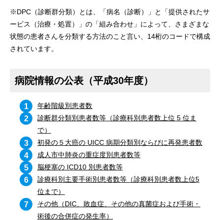
※DPC（診断群分類）とは、「病名（診断）」と「提供されたサ
ービス（治療・処置）」の「組み合わせ」によって、さまざまな
状態の患者さんを分類する方法のこと言い、14桁のコードで構成
されています。
病院情報の公表（平成30年度）
年齢階級別患者数
診断群分類別患者数等（診療科別患者数上位 5 位ま
で）
初発の５大癌の UICC 病期分類別ならびに再発患者数
成人市中肺炎の重症度別患者数等
脳梗塞の ICD10 別患者数等
診療科別主要手術別患者数等（診療科別患者数上位5
位まで）
その他（DIC、敗血症、その他の真菌症および手術・
術後の合併症の発生率）