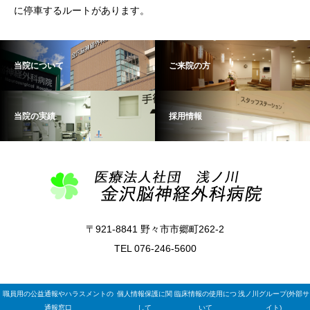
に停車するルートがあります。
当院について
ご来院の方
当院の実績
採用情報
〒921-8841 野々市市郷町262-2
TEL 076-246-5600
職員用の公益通報やハラスメントの
個人情報保護に関
臨床情報の使用につ
浅ノ川グループ(外部サ
通報窓口
して
いて
イト)