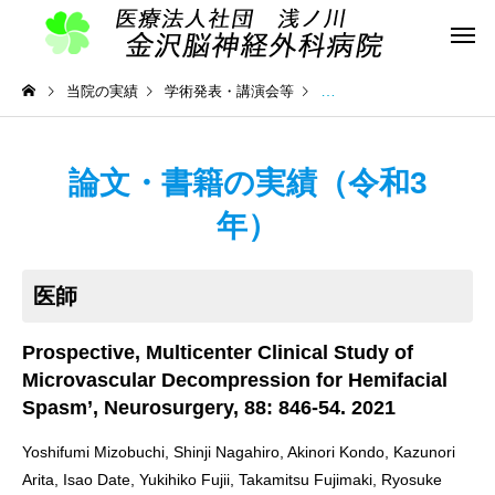
当院の実績
学術発表・講演会等
学術発表（論文・書籍）
論文・書籍の実績（令和3
年）
医師
Prospective, Multicenter Clinical Study of
Microvascular Decompression for Hemifacial
Spasm’, Neurosurgery, 88: 846-54. 2021
Yoshifumi Mizobuchi, Shinji Nagahiro, Akinori Kondo, Kazunori
Arita, Isao Date, Yukihiko Fujii, Takamitsu Fujimaki, Ryosuke