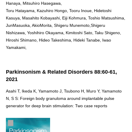
Hanaya, Mitsuhiro Hasegawa,
Toru Hatayama, Kazuhiro Hongo, Tooru Inoue, Hidetoshi
Kasuya, Masahito Kobayashi, Eiji Kohmura, Toshio Matsushima,
JunMasuoka, AkioMorita, Shigeru Munemoto,Shigeru
Nishizawa, Yoshihiro Okayama, Kimitoshi Sato, Taku Shigeno,
Hiroshi Shimano, Hideo Takeshima, Hideki Tanabe, Iwao
Yamakami,
Parkinsonism & Related Disorders 88:60-61,
2021
Asahi T, Ikeda K, Yamamoto J, Tsubono H, Muro Y, Yamamoto
N, S S: Foreign body granuloma around implantable pulse
generator for deep brain stimulation: Two case reports