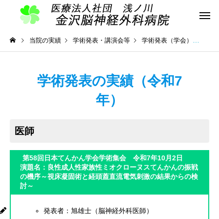
当院の実績
学術発表・講演会等
学術発表（学会）
学術
学術発表の実績（令和7
年）
医師
第58回日本てんかん学会学術集会 令和7年10月2日
演題名：良性成人性家族性ミオクローヌスてんかんの振戦
の機序～視床凝固術と経頭蓋直流電気刺激の結果からの検
討～
発表者：旭雄士（脳神経外科医師）