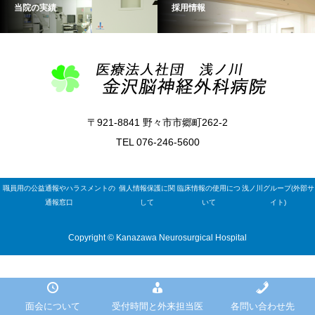
当院の実績
採用情報
〒921-8841 野々市市郷町262-2
TEL 076-246-5600
職員用の公益通報やハラスメントの
個人情報保護に関
臨床情報の使用につ
浅ノ川グループ(外部サ
通報窓口
して
いて
イト)
Copyright © Kanazawa Neurosurgical Hospital
面会について
受付時間と外来担当医
各問い合わせ先